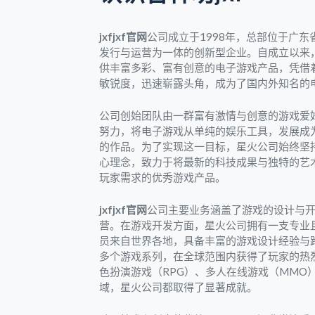
jxfjxf官网
公司成立于1998年，总部位于广
发行与运营为一体的创新型企业。自成立以来
供丰富多彩、富有创意的电子游戏产品，凭借
敏锐度，迅速崭露头角，成为了国内外知名的
公司创始团队由一群富有激情与创意的游戏爱
努力，将电子游戏从单纯的娱乐工具，发展成
的作品。为了实现这一目标，星火公司始终坚持
心理念，致力于将最新的科技成果与独特的艺
玩家需求的优秀游戏产品。
jxfjxf官网
公司主要业务涵盖了游戏的设计与
营。在游戏开发方面，星火公司拥有一支专业
员来自世界各地，具备丰富的游戏设计经验与
多个游戏系列，在全球范围内获得了玩家的热
色扮演游戏（RPG）、多人在线游戏（MMO
域，星火公司都取得了显著成就。