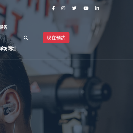
服务
现在预约
吉祥坊网址