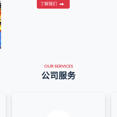
了解我们
OUR SERVICES
公司服务