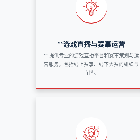
**游戏直播与赛事运营
** 提供专业的游戏直播平台和赛事策划与运
营服务，包括线上赛事、线下大赛的组织与
直播。