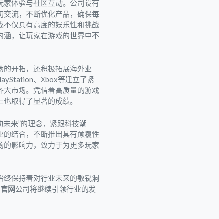
玩家体验与社区互动。公司设有
切交流，不断优化产品，确保每
戏不仅具有高度的娱乐性和挑战
内涵，让玩家在游戏的世界中不
场的开拓，还积极拓展海外业
Station、Xbox等建立了紧
各大市场。凭借着高质量的游戏
上也取得了显著的成绩。
动未来”的理念，紧跟科技潮
业的结合，不断推出具有颠覆性
场的影响力，致力于为更多玩家
始终保持着对行业未来的敏锐洞
xf官网
公司将继续引领行业的发